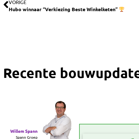
VORIGE
Hubo winnaar “Verkiezing Beste Winkelketen”
Recente bouwupdat
Willem Spann
Spann Groep