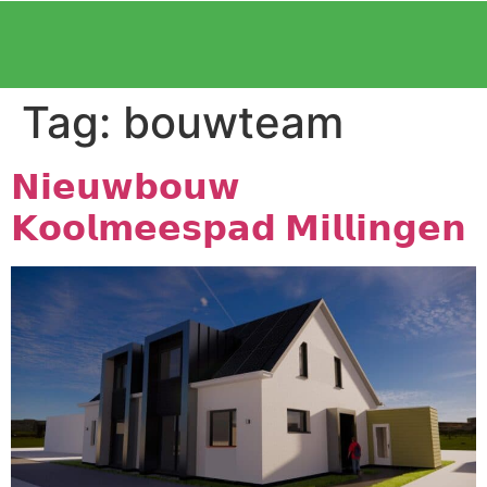
Tag:
bouwteam
𝗡𝗶𝗲𝘂𝘄𝗯𝗼𝘂𝘄
𝗞𝗼𝗼𝗹𝗺𝗲𝗲𝘀𝗽𝗮𝗱 𝗠𝗶𝗹𝗹𝗶𝗻𝗴𝗲𝗻